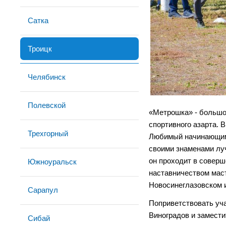
Сатка
Троицк
Челябинск
Полевской
«Метрошка» - большой
спортивного азарта. 
Трехгорный
Любимый начинающими
своими знаменами луч
он проходит в соверш
Южноуральск
наставничеством маст
Новосинеглазовском 
Сарапул
Поприветствовать уча
Виноградов и замести
Сибай