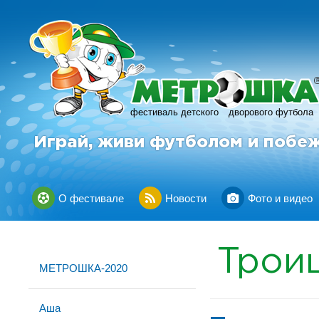
фестиваль детского
дворового футбола
Играй, живи футболом и побе
О фестивале
Новости
Фото и видео
Трои
МЕТРОШКА-2020
Аша