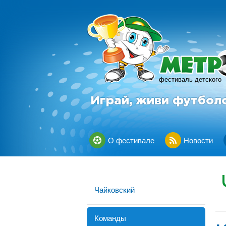
фестиваль детского
Играй, живи футбол
О фестивале
Новости
Чайковский
Команды