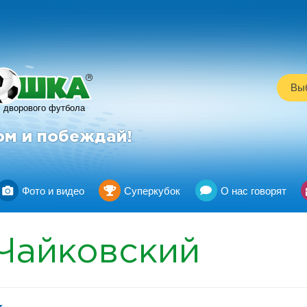
R
Выб
дворового футбола
ом и побеждай!
Фото и видео
Суперкубок
О нас говорят
Чайковский