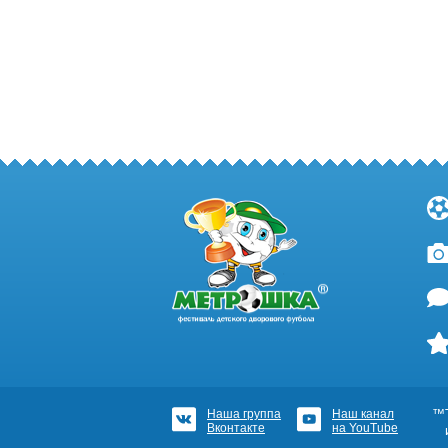
Наша группа
Наш канал
™Т
Вконтакте
на YouTube