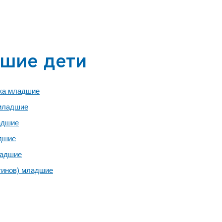
шие дети
ка младшие
младшие
адшие
дшие
ладшие
тинов) младшие