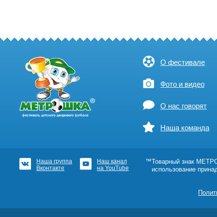
О фестивале
Фото и видео
О нас говорят
Наша команда
Наша группа
Наш канал
™Товарный знак МЕТРОШ
Вконтакте
на YouTube
использование прина
Полит