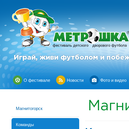
фестиваль детского
дворового футбола
Играй, живи футболом и побе
О фестивале
Новости
Фото и видео
Магн
Магнитогорск
Команды