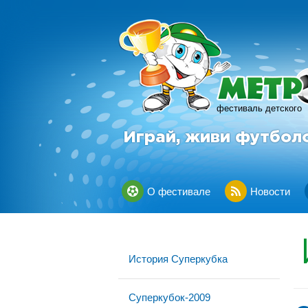
фестиваль детского
Играй, живи футбол
О фестивале
Новости
История Суперкубка
Суперкубок-2009