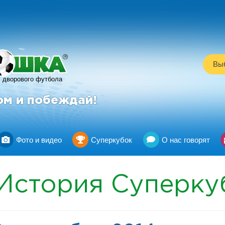
R
Выб
дворового футбола
ом и побеждай!
Фото и видео
Суперкубок
О нас говорят
История Суперку