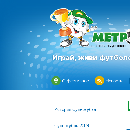
фестиваль детского
Играй, живи футбол
О фестивале
Новости
История Суперкубка
Суперкубок-2009