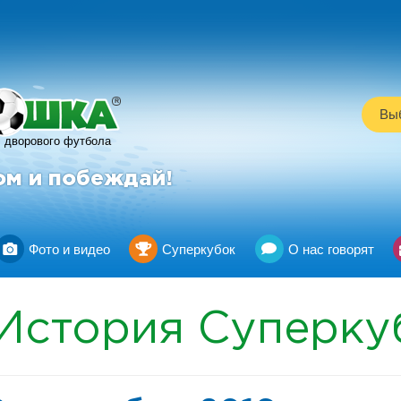
R
Выб
дворового футбола
ом и побеждай!
Фото и видео
Суперкубок
О нас говорят
История Суперку