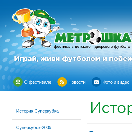
фестиваль детского
дворового футбола
Играй, живи футболом и побе
О фестивале
Новости
Фото и видео
Исто
История Суперкубка
Суперкубок-2009