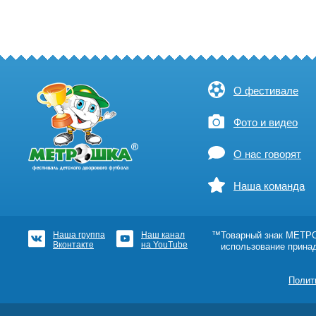
О фестивале
Фото и видео
О нас говорят
Наша команда
Наша группа
Наш канал
™Товарный знак МЕТРОШ
Вконтакте
на YouTube
использование прина
Полит