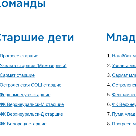
Команды
Старшие дети
Млад
Прогресс старшие
Нагайбак 
Узельга старшие (Межозерный)
Узельга м
Сармат старшие
Сармат мл
Остроленская СОШ старшие
Остроленс
Фершампенуаз старшие
Фершампен
ФК Верхнеуральск-М старшие
ФК Верхне
ФК Верхнеуральск-Д старшие
Пума млад
ФК Белорецк старшие
Прогресс 