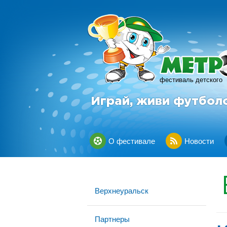
фестиваль детского
Играй, живи футбол
О фестивале
Новости
Верхнеуральск
Партнеры