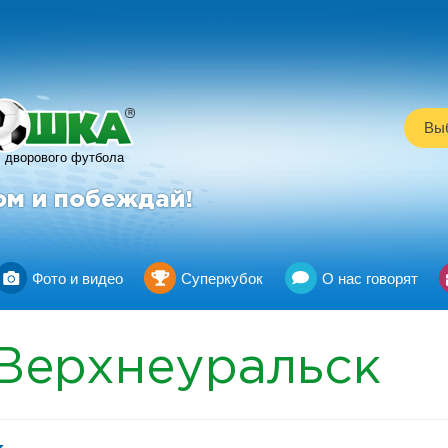
R
Выб
дворового футбола
ом и побеждай!
Фото и видео
Суперкубок
О нас говорят
Верхнеуральск