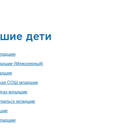
шие дети
младшие
ладшие (Межозерный)
адшие
кая СОШ младшие
уаз младшие
уральск младшие
шие
младшие