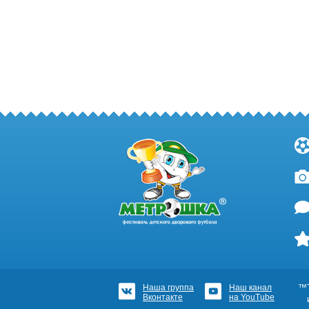
Наша группа
Наш канал
™Т
Вконтакте
на YouTube