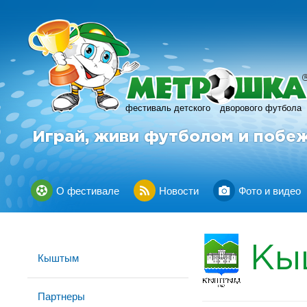
фестиваль детского
дворового футбола
Играй, живи футболом и побе
О фестивале
Новости
Фото и видео
Кы
Кыштым
Партнеры