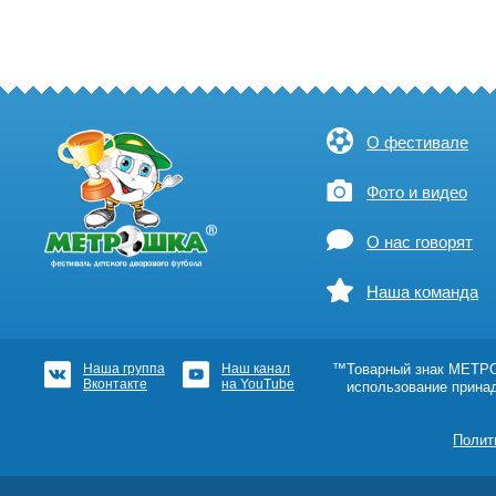
О фестивале
Фото и видео
О нас говорят
Наша команда
Наша группа
Наш канал
™Товарный знак МЕТРОШ
Вконтакте
на YouTube
использование прина
Полит