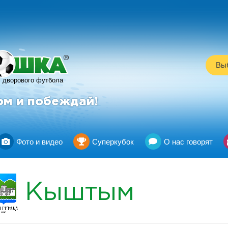
R
Выб
дворового футбола
ом и побеждай!
Фото и видео
Суперкубок
О нас говорят
Кыштым