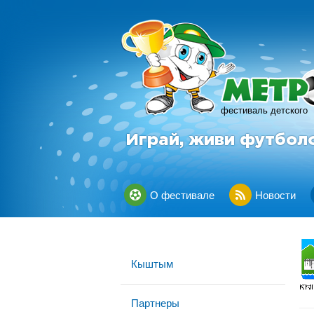
фестиваль детского
Играй, живи футбол
О фестивале
Новости
Кыштым
Партнеры